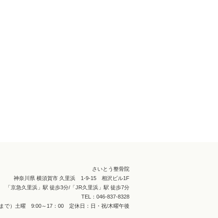
さいとう整骨院
神奈川県 横須賀市 久里浜 1-9-15 相沢ビル1F
「京急久里浜」駅 徒歩3分/「JR久里浜」駅 徒歩7分
TEL：046-837-8328
：30まで）土曜 9:00～17：00 定休日：日・祝/木曜午後